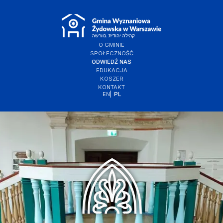
O GMINIE
SPOŁECZNOŚĆ
ODWIEDŹ NAS
EDUKACJA
KOSZER
KONTAKT
EN
PL